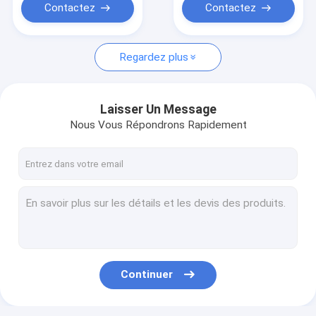
tactile de l'écran J3
Contactez
Contactez
J320 d'affichage à
cristaux liquides
Regardez plus
Laisser Un Message
Nous Vous Répondrons Rapidement
Continuer