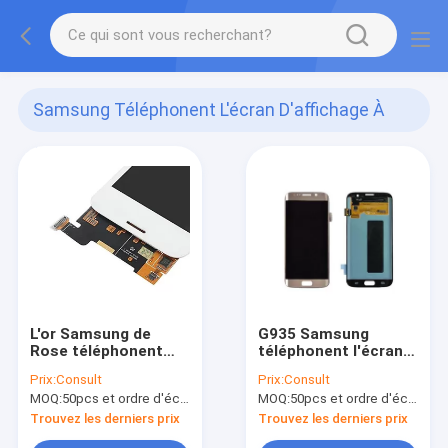
Samsung Téléphonent L'écran D'affichage À
Cristaux Liquides
(26)
L'or Samsung de
G935 Samsung
Rose téléphonent
téléphonent l'écran
des pièces de
d'affichage à cristaux
Prix:
Consult
Prix:
Consult
réparation de
liquides pour
MOQ:
50pcs et ordre d'échantillon (5-10pcs)
MOQ:
50pcs et ordre d'échantillon (5-10pcs)
convertisseur
l'Assemblée d'écran
analogique-
tactile multi du bord
Trouvez les derniers prix
Trouvez les derniers prix
numérique d'écran
S7