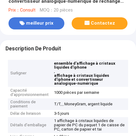
convertisseur analogique-numérique de rechange
d'écran d'affichage à cristaux liquides d'ensemble
Prix：Consult
MOQ：20 pièces
complet d'iPhone 5S
meilleur prix
Contactez
Description De Produit
ensemble d'affichage à cristaux
liquides d'iphone
,
Surligner
affichage à cristaux liquides
d'iphone et convertisseur
analogique-numérique
Capacité
1000 pièces par semaine
d'approvisionnement
Conditions de
T/T, , MoneyGram, argent liquide
paiement
Délai de livraison
3-5 jours
1 affichage à cristaux liquides de
Détails d'emballage
papier de PC du paquet 1 de caisse de
PC, carton de papier et tai