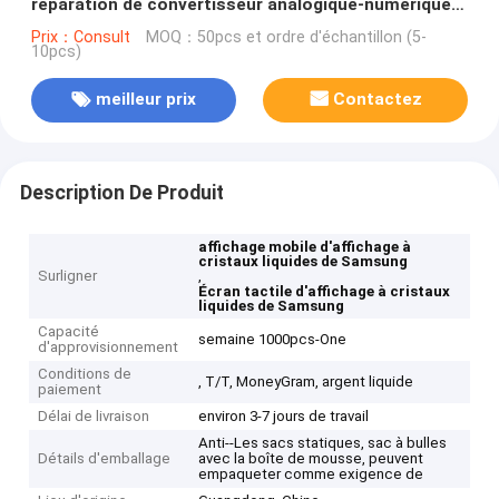
réparation de convertisseur analogique-numérique
d'écran tactile de l'écran J3 J320 d'affichage à
Prix：Consult
MOQ：50pcs et ordre d'échantillon (5-
10pcs)
cristaux liquides
meilleur prix
Contactez
Description De Produit
affichage mobile d'affichage à
cristaux liquides de Samsung
Surligner
,
Écran tactile d'affichage à cristaux
liquides de Samsung
Capacité
semaine 1000pcs-One
d'approvisionnement
Conditions de
, T/T, MoneyGram, argent liquide
paiement
Délai de livraison
environ 3-7 jours de travail
Anti--Les sacs statiques, sac à bulles
Détails d'emballage
avec la boîte de mousse, peuvent
empaqueter comme exigence de