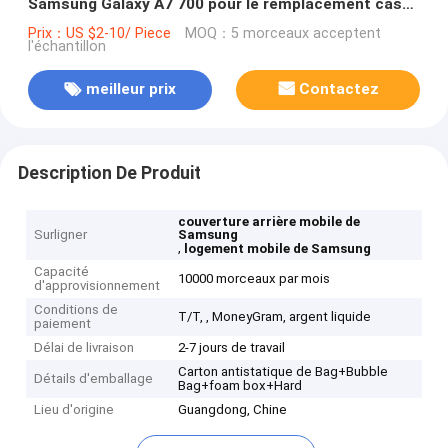
Samsung Galaxy A7 700 pour le remplacement cassé
de logement
Prix：US $2-10/ Piece
MOQ：5 morceaux acceptent
l'échantillon
meilleur prix
Contactez
Description De Produit
couverture arrière mobile de
Surligner
Samsung
,
logement mobile de Samsung
Capacité
10000 morceaux par mois
d'approvisionnement
Conditions de
T/T, , MoneyGram, argent liquide
paiement
Délai de livraison
2-7 jours de travail
Carton antistatique de Bag+Bubble
Détails d'emballage
Bag+foam box+Hard
Lieu d'origine
Guangdong, Chine