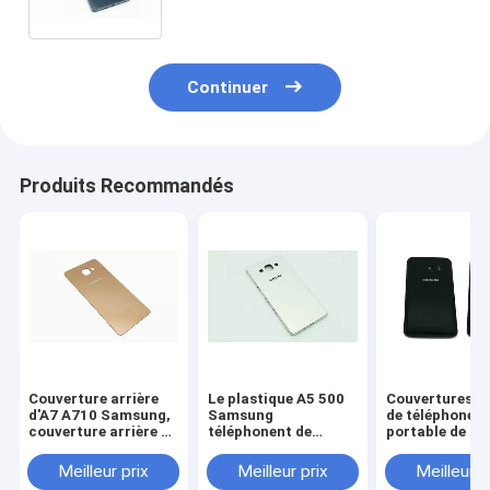
logement
Continuer
Produits Recommandés
Couverture arrière
Le plastique A5 500
Couvertures en
d'A7 A710 Samsung,
Samsung
de téléphone
couverture arrière de
téléphonent de
portable de po
Samsung Mobile de
retour la couverture
d'arrière de 
la catégorie D.C.A.
arrière de batterie en
A7 de couvert
Meilleur prix
Meilleur prix
Meilleur p
verre de porte de
arrière d'A700