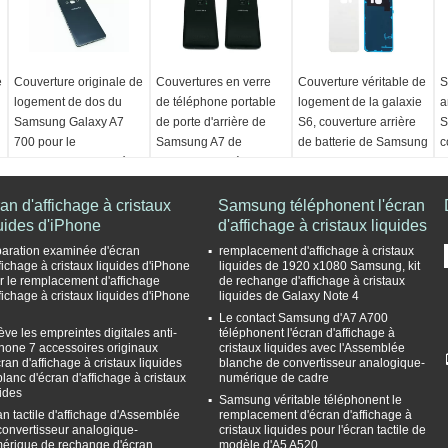
e
Couverture originale de
Couvertures en verre
Couverture véritable de
S
logement de dos du
de téléphone portable
logement de la galaxie
a
Samsung Galaxy A7
de porte d'arrière de
S6, couverture arrière
S
700 pour le
Samsung A7 de
de batterie de Samsung
c
remplacement cassé de
couverture arrière
d'or
R
logement
d'A700 Samsung
Nom du modèle:
N
an d'affichage à cristaux
Nom du modèle:
Nom du modèle:
Samsung téléphonent l'écran
Couverture arrière pour
C
uides d'iPhone
Couverture arrière pour
Couverture arrière pour
d'affichage à cristaux liquides
le Samsung Galaxy S6
l
le Samsung Galaxy A7
le Samsung Galaxy A7
couleur:
Or, bleu, noir,
p
aration examinée d'écran
remplacement d'affichage à cristaux
700
700
blanc
c
ffichage à cristaux liquides d'iPhone
liquides de 1920 x1080 Samsung, kit
r le remplacement d'affichage
de rechange d'affichage à cristaux
couleur:
Or, noir, blanc
couleur:
Or, noir, blanc
Lieu d'origine:
r
ffichage à cristaux liquides d'iPhone
liquides de Galaxy Note 4
Lieu d'origine:
Lieu d'origine:
Guangdong, Chine
L
Le contact Samsung d'A7 A700
Guangdong, Chine
Guangdong, Chine
(continentale)
G
ève les empreintes digitales anti-
téléphonent l'écran d'affichage à
(continentale)
(continentale)
Garantie:
6 mois
(
phone 7 accessoires originaux
cristaux liquides avec l'Assemblée
ran d'affichage à cristaux liquides
blanche de convertisseur analogique-
Garantie:
6 mois
Garantie:
6 mois
G
blanc d'écran d'affichage à cristaux
numérique de cadre
uides
Samsung véritable téléphonent le
an tactile d'affichage d'Assemblée
remplacement d'écran d'affichage à
convertisseur analogique-
cristaux liquides pour l'écran tactile de
érique de rechange d'écran
modèle d'A5 A520