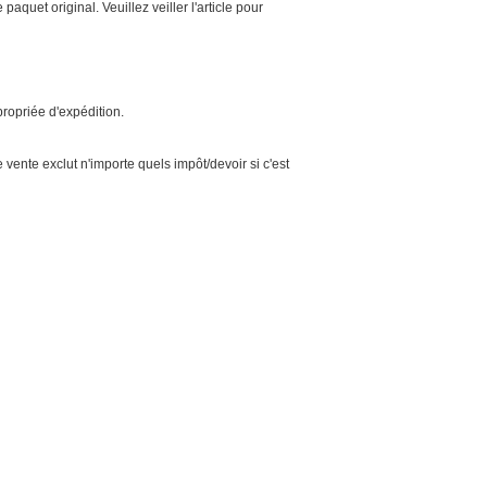
aquet original. Veuillez veiller l'article pour
opriée d'expédition.
vente exclut n'importe quels impôt/devoir si c'est