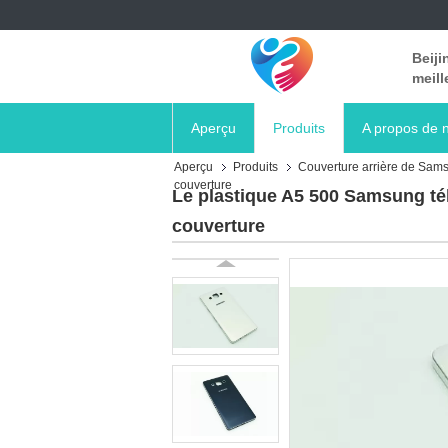
Beiji
meill
Aperçu
Produits
A propos de 
Aperçu
Produits
Couverture arrière de Sam
couverture
Le plastique A5 500 Samsung télé
couverture