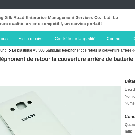
ng Silk Road Enterprise Management Services Co., Ltd. La
eure qualité, un prix compétitif, un service parfait!
nous
Visite d'usine
Contrôle de la qualité
Contact
D
sung
Le plastique A5 500 Samsung téléphonent de retour la couverture arrière de 
phonent de retour la couverture arrière de batterie 
Détai
Lieu d
Nom d
Numér
Cond
Quant
min: