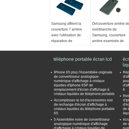
Samsung affilent la
Or/couverture arrière d
couverture 7 arrière
noir/blanche de
avec l'utilisation de
Samsung, couverture
réparation de
arrière examinée de
couverture de logement
batterie du bord S6
de dos de porte de
Nom du modèle:
batterie
téléphone portable écran lcd
Couverture arrière pour
écr
Nom du modèle:
le bord du Samsung
liq
Couverture arrière pour
Galaxy S6
IPhone 6S plus l'Assemblée originale
Rép
le bord du Samsung
couleur:
Or, noir, blanc
de convertisseur analogique-
d'a
numérique d'affichage à cristaux
pou
Galaxy S7
Lieu d'origine:
liquides d'Iphone 6SP de
d'a
couleur:
Or, noir, blanc
Guangdong, Chine
remplacement d'écran d'affichage à
6
Lieu d'origine:
(continentale)
cristaux liquides de téléphone portable
Rel
Guangdong, Chine
Garantie:
6 mois
Accomplissez le lot d'accessoires noir
d'I
de rechange d'écran d'affichage à
d'éc
(continentale)
cristaux liquides du téléphone portable
de 
Garantie:
6 mois
6S
liq
5 Assemblée noire de convertisseur
écr
analogique-numérique d'affichage
de 
d'affichage à cristaux liquides de
num