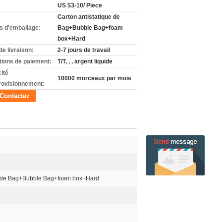
US $3-10/ Piece
Carton antistatique de
ls d'emballage:
Bag+Bubble Bag+foam
box+Hard
de livraison:
2-7 jours de travail
tions de paiement:
T/T, , , argent liquide
ité
10000 morceaux par mois
rovisionnement:
Contactez
ue de Bag+Bubble Bag+foam box+Hard