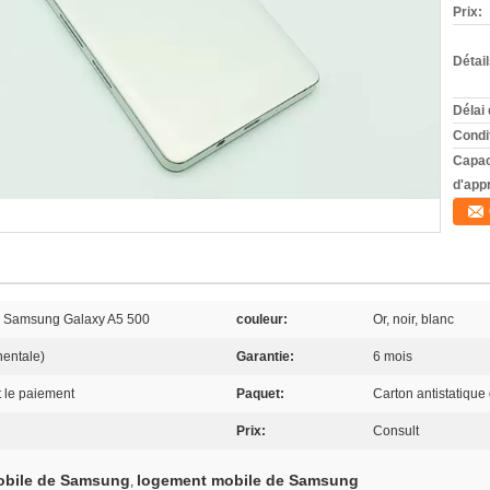
Prix:
Détai
Délai 
Condi
Capac
d'app
le Samsung Galaxy A5 500
couleur:
Or, noir, blanc
entale)
Garantie:
6 mois
t le paiement
Paquet:
Carton antistatiq
Prix:
Consult
mobile de Samsung
logement mobile de Samsung
,