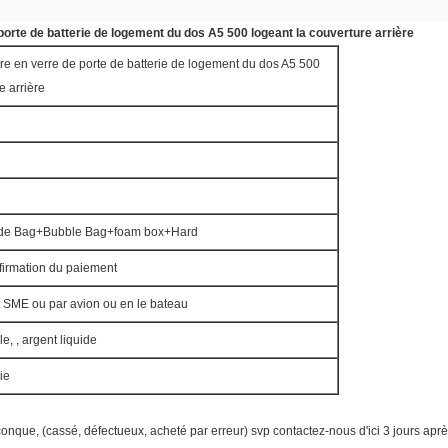
porte de batterie de logement du dos A5 500 logeant la couverture arrière
ure en verre de porte de batterie de logement du dos A5 500
e arrière
e de Bag+Bubble Bag+foam box+Hard
firmation du paiement
 SME ou par avion ou en le bateau
e, , argent liquide
ie
conque, (cassé, défectueux, acheté par erreur) svp contactez-nous d'ici 3 jours après