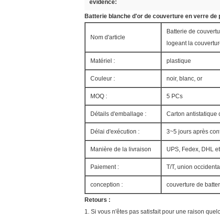
évidence:
Batterie blanche d'or de couverture en verre de 
Batterie de couvert
Nom d'article
logeant la couvertur
Matériel :
plastique
Couleur :
noir, blanc, or
MOQ :
5 PCs
Détails d'emballage :
Carton antistatiqu
Délai d'exécution :
3~5 jours après con
Manière de la livraison
UPS, Fedex, DHL et
Paiement :
T/T, union occidental
conception :
couverture de batter
Retours :
1. Si vous n'êtes pas satisfait pour une raison quel