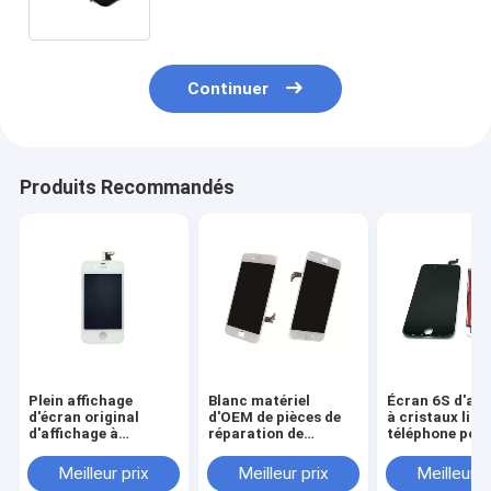
téléphone l'OEM de pièces de
rechange
Continuer
Produits Recommandés
Plein affichage
Blanc matériel
Écran 6S d'aff
d'écran original
d'OEM de pièces de
à cristaux liqu
d'affichage à
réparation de
téléphone port
cristaux liquides de
Smartphone d'écran
de remise de 1
noir d'écran
d'affichage à
plus le blanc d
Meilleur prix
Meilleur prix
Meilleur p
d'affichage à
cristaux liquides de
tactile de port