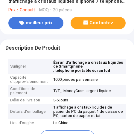
d'affichage à cristaux liquides d'Iphone 7 téléphone
l'OEM de pièces de rechange
Prix：Consult
MOQ：20 pièces
meilleur prix
Contactez
Description De Produit
Écran d'affichage à cristaux liquides
Surligner
de Smartphone
,
téléphone portable écran lcd
Capacité
1000 pièces par semaine
d'approvisionnement
Conditions de
T/T, , MoneyGram, argent liquide
paiement
Délai de livraison
3-5 jours
1 affichage à cristaux liquides de
Détails d'emballage
papier de PC du paquet 1 de caisse de
PC, carton de papier et tai
Lieu d'origine
La Chine