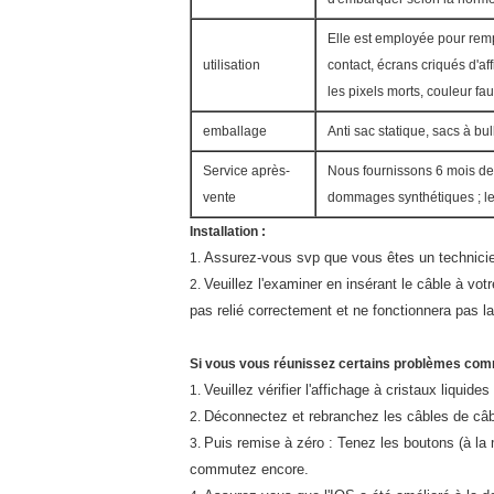
Elle est employée pour rem
utilisation
contact, écrans criqués d'af
les pixels morts, couleur fau
emballage
Anti sac statique, sacs à bu
Service après-
Nous fournissons 6 mois de g
vente
dommages synthétiques ; le
Installation :
Assurez-vous svp que vous êtes un technicie
1.
Veuillez l'examiner en insérant le câble à vo
2.
pas relié correctement et ne fonctionnera pas la
Si vous vous réunissez certains problèmes comme
Veuillez vérifier l'affichage à cristaux liquid
1.
Déconnectez et rebranchez les câbles de câb
2.
Puis remise à zéro : Tenez les boutons (à la
3.
commutez encore.