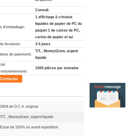
Consult
1 affichage à cristaux
liquides de papier de PC du
ls d'emballage:
paquet 1 de caisse de PC,
carton de papier et tai
de livraison:
3-5 jours
T/T, , MoneyGram, argent
tions de paiement:
liquide
ité
1000 pièces par semaine
rovisionnement:
Contactez
OEM de D.C.A. original
T/T, , MoneyGram, argent liquide
Essai de 100% un avant expédition