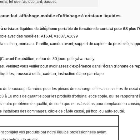
nts, tel que l'autocollant, paquet.
cran lcd
affichage mobile d'affichage à cristaux liquides
,
e à cristaux liquides de téléphone portable de fonction de contact pour 6S plus 
ible avec des modèles : A1634, A1687, A1699
à la maison, morceau d'oreille, caméra avant, support de capteur de proximité, suppo
 avant l'expédition, retour de 30 jours policy&warranty.
bles. Veuillez vous veiller pour avoir assez d'expérience dans l'écran d'iphone de re
 liquides, trousse à outils, cadeau, instruction étape-par-étape.
le de beaucoup d'années pour les pièces de rechange et les accessoires de essai 
8 à 10 mois de garantie pour les produits d'original et de copie, qui se rapportent 
c'est notre problème de qualité, de sorte que nous fassions pour remplacer en con
installons des dommages, câble de câble cassé, pli trop, ou auto-soudé.
t complet vos produits par notre équipe professionnelle avant
de contrôle de qualité.