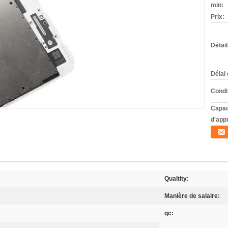
min:
Prix:
Détai
Délai 
Condi
Capac
d'app
Qualtity:
Manière de salaire:
qc: