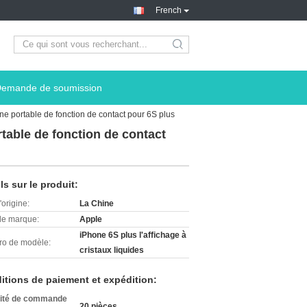
French
search
emande de soumission
hone portable de fonction de contact pour 6S plus
rtable de fonction de contact
ls sur le produit:
'origine:
La Chine
e marque:
Apple
iPhone 6S plus l'affichage à
o de modèle:
cristaux liquides
itions de paiement et expédition:
ité de commande
20 pièces