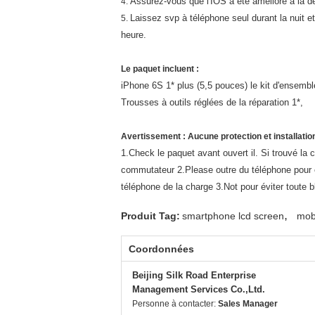
Assurez-vous que l'IOS a été amélioré à la de
4.
Laissez svp à téléphone seul durant la nuit et
5.
heure.
Le paquet incluent :
iPhone 6S 1* plus (5,5 pouces) le kit d'ensembl
Trousses à outils réglées de la réparation 1*,
Avertissement : Aucune protection et installation
1.Check le paquet avant ouvert il. Si trouvé l
commutateur 2.Please outre du téléphone pour év
téléphone de la charge 3.Not pour éviter toute 
,
Produit Tag:
smartphone lcd screen
mob
Coordonnées
Beijing Silk Road Enterprise
Management Services Co.,Ltd.
Personne à contacter:
Sales Manager