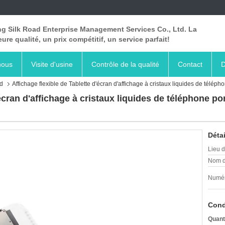
ng Silk Road Enterprise Management Services Co., Ltd. La
eure qualité, un prix compétitif, un service parfait!
nous
Visite d'usine
Contrôle de la qualité
Contact
D
cd
Affichage flexible de Tablette d'écran d'affichage à cristaux liquides de télép
'écran d'affichage à cristaux liquides de téléphone po
Détai
Lieu d
Nom d
Numér
Cond
Quant