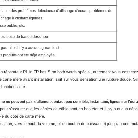
placer des problèmes défectueux d'affichage d'écran, problèmes de
fichage à cristaux liquides
sse publie, etc.
lles, boîte de bande dessinée
arantie. Il n'y a aucune garantie si :
s produits ont été déjà employés
n-réparateur PL in FR has S on both words spécial, autrement vous casserez 
tre carte mère avant installation, soit sûr vous sensation une rupture douce. S
 fonctionnalité.
 ne peuvent pas s'allumer, contact peu sensible, instantané, lignes sur l'écra
es pour s'assurer que les câbles de câble sont en bon état et il n'y a aucun débr
le du côté de carte mère.
 maison, vers le haut du volume, et du bouton de puissance) jusqu'au commuta