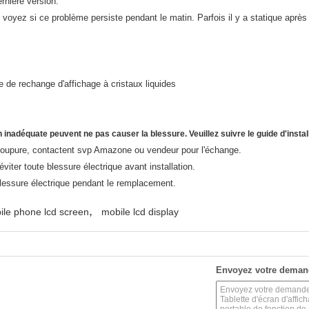
rnière version.
 voyez si ce problème persiste pendant le matin. Parfois il y a statique après i
e de rechange d'affichage à cristaux liquides
 inadéquate peuvent ne pas causer la blessure. Veuillez suivre le guide d'install
a coupure, contactent svp Amazone ou vendeur pour l'échange.
iter toute blessure électrique avant installation.
blessure électrique pendant le remplacement.
,
ile phone lcd screen
mobile lcd display
Envoyez votre deman