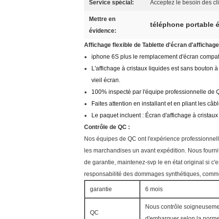
Service spécial:
Acceptez le besoin des clie
Mettre en
téléphone portable é
évidence:
Affichage flexible de Tablette d'écran d'affichag
iphone 6S plus le remplacement d'écran compat
L'affichage à cristaux liquides est sans bouton 
vieil écran.
100% inspecté par l'équipe professionnelle de QC
Faites attention en installant et en pliant les câ
Le paquet incluent : Écran d'affichage à cristaux
Contrôle de QC :
Nos équipes de QC ont l'expérience professionnel
les marchandises un avant expédition. Nous fournit 
de garantie, maintenez-svp le en état original si 
responsabilité des dommages synthétiques, comme 
garantie
6 mois
Nous contrôle soigneusemen
QC
d'embarquer selon la norme 