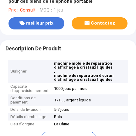
pour des biens de téléphone portable
Prix：Consult
MOQ：1 jeu
meilleur prix
Contactez
Description De Produit
machine mobile de réparation
d'affichage à cristaux liquides
Surligner
,
machine de réparation d'écran
d'affichage à cristaux liquides
Capacité
1000 jeux par mois
d'approvisionnement
Conditions de
T/T, , , argent liquide
paiement
Délai de livraison
5-7 jours
Détails d'emballage
Bois
Lieu d'origine
La Chine