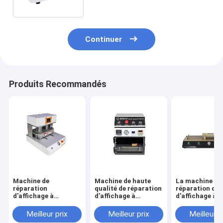
Continuer
Produits Recommandés
Machine de
Machine de haute
La machine de
réparation
qualité de réparation
réparation d'é
d'affichage à
d'affichage à
d'affichage à
cristaux liquides de
cristaux liquides
cristaux liquid
30 tranches/heure,
pour l'affichage à
téléphone port
Meilleur prix
Meilleur prix
Meilleur p
machine en verre
cristaux liquides
CE a approuvé 