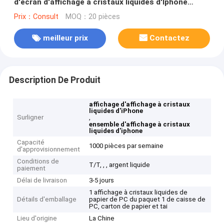
d'écran d'affichage à cristaux liquides d'Iphone
IPod5 pour le remplacement d'affichage à cristaux
Prix：Consult
MOQ：20 pièces
liquides de vide d'affichage de contact d'iPod 5
meilleur prix
Contactez
Description De Produit
affichage d'affichage à cristaux
liquides d'iPhone
Surligner
,
ensemble d'affichage à cristaux
liquides d'iphone
Capacité
1000 pièces par semaine
d'approvisionnement
Conditions de
T/T, , , argent liquide
paiement
Délai de livraison
3-5 jours
1 affichage à cristaux liquides de
Détails d'emballage
papier de PC du paquet 1 de caisse de
PC, carton de papier et tai
Lieu d'origine
La Chine