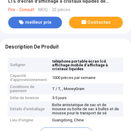
LTE d'écran d'affichage à cristaux liquides de
téléphone portable de garantie
Prix：Consult
MOQ：20 pièces
meilleur prix
Contactez
Description De Produit
,
téléphone portable écran lcd
Surligner
affichage mobile d'affichage à
cristaux liquides
Capacité
1000 pièces par semaine
d'approvisionnement
Conditions de
T / T, , MoneyGram
paiement
Délai de livraison
3-5 jours
Boîte antistatique de sac et de
Détails d'emballage
mousse ou boîte de sac à bulles et de
mousse pour le transport de sé
Lieu d'origine
Guangdong, Chine