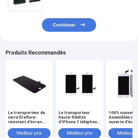
téléphone portable de garantie
Continuer
Produits Recommandés
Le transporteur de
Le transporteur
100% nouvelle
verre Éraflure-
haute-fidélité
Assemblée non
résistant d'écran
d'iPhone 7 téléphone
ouverte d'écra
d'affichage à
les pièces en verre
tactile d'affic
cristaux liquides
d'accessoires de
cristaux liquid
Meilleur prix
Meilleur prix
Meilleur p
d'Iphone 7 téléphone
téléphone portable
téléphone port