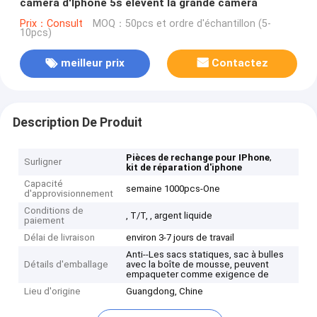
caméra d'Iphone 5s élèvent la grande caméra
Prix：Consult
MOQ：50pcs et ordre d'échantillon (5-
10pcs)
meilleur prix
Contactez
Description De Produit
,
Pièces de rechange pour IPhone
Surligner
kit de réparation d'iphone
Capacité
semaine 1000pcs-One
d'approvisionnement
Conditions de
, T/T, , argent liquide
paiement
Délai de livraison
environ 3-7 jours de travail
Anti--Les sacs statiques, sac à bulles
Détails d'emballage
avec la boîte de mousse, peuvent
empaqueter comme exigence de
Lieu d'origine
Guangdong, Chine