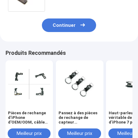
Continuer
Produits Recommandés
Pièces de rechange
Passez à des pièces
Haut-parleur
d'iPhone
de rechange de
véritable de br
d'OEM/ODM, câble
capteur
d'iPhone 7 pour
plus de câble
d'identification de
remplacement
d'iPhone de caméra
contact Iphone 7
haut-parleur
Meilleur prix
Meilleur prix
Meilleur p
de dos de l'arrière 7
pièces de rechange à
d'iPhone d'éco